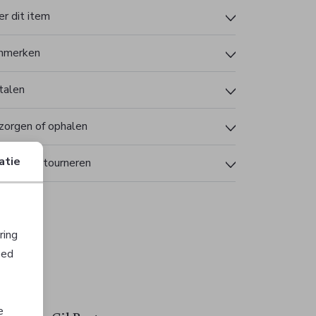
r dit item
nmerken
talen
zorgen of ophalen
atie
len en retourneren
ring
oed
e