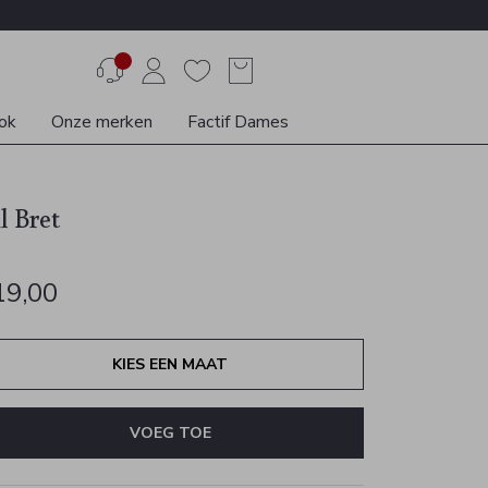
ok
Onze merken
Factif Dames
l Bret
s
19,00
KIES EEN MAAT
VOEG TOE