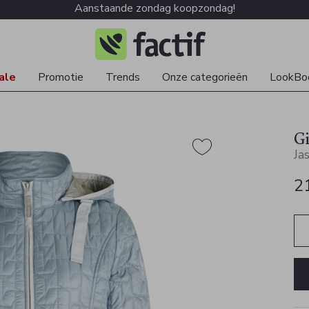
Aanstaande zondag koopzondag!
ale
Promotie
Trends
Onze categorieën
LookBo
Gi
Ja
2