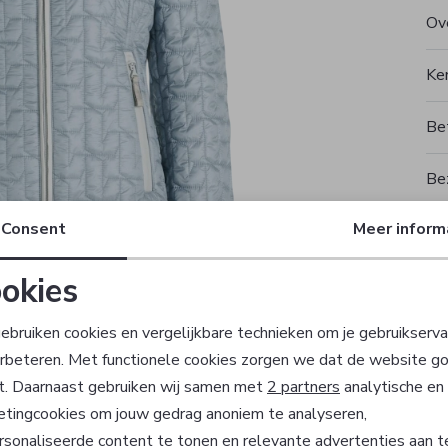
Ove
Ke
Be
Be
Consent
Meer inform
Rui
okies
T
Noodzakelijke cookies
Personalisatie cookies
ebruiken cookies en vergelijkbare technieken om je gebruikserva
erbeteren. Met functionele cookies zorgen we dat de website g
Analytische cookies
Marketing cookies
t. Daarnaast gebruiken wij samen met
2 partners
analytische en
etingcookies om jouw gedrag anoniem te analyseren,
sonaliseerde content te tonen en relevante advertenties aan t