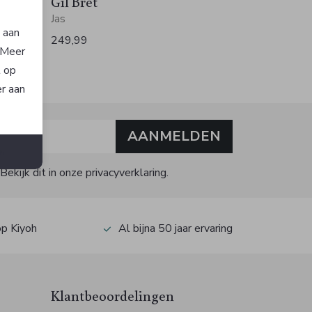
Gil Bret
Jas
n aan
249,99
. Meer
t op
er aan
AANMELDEN
n
kijk dit in onze privacyverklaring.
op Kiyoh
Al bijna 50 jaar ervaring
Klantbeoordelingen