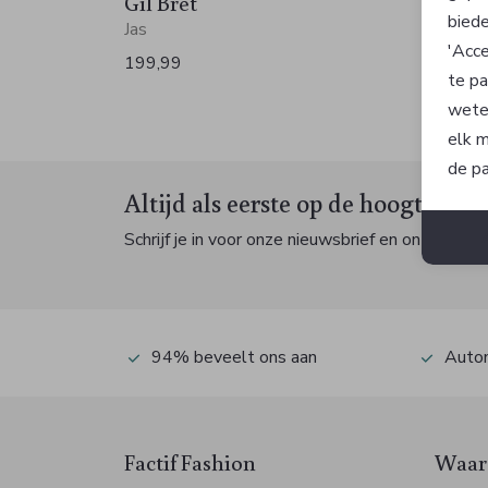
Gil Bret
Gil B
biede
Jas
Jas
'Acce
199,99
219,9
te pa
wete
elk m
de pa
Altijd als eerste op de hoogte zijn
Schrijf je in voor onze nieuwsbrief en ontvang dan
94% beveelt ons aan
Autom
Factif Fashion
Waaro