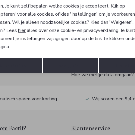
ret
Gil Bret
n. Je kunt zelf bepalen welke cookies je accepteert. Klik op
Jas
pteren' voor alle cookies, of kies 'Instellingen' om je voorkeure
9
219,99
ssen. Wil je alleen noodzakelijke cookies? Kies dan 'Weigeren'
n? Lees
hier
alles over onze cookie- en privacyverklaring. Je kun
oment je instellingen wijzigingen door op de link te klikken ond
gina.
?
Opslaan
Terug
Accepteren
weigeren
Instelle
 ook gelijk €5,- korting!
Hoe we met je data omgaan? Be
atisch sparen voor korting
Wij scoren een 9,4 
m Factif?
Klantenservice