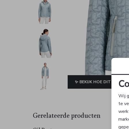
Co
✨ BEKIJK HOE DIT JE STAA
Wij g
te v
werk
Gerelateerde producten
mark
geper