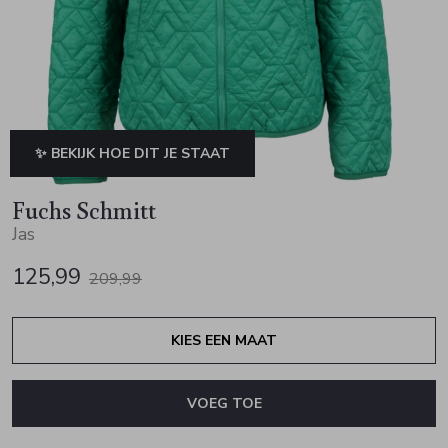
Jurken en rokken
Schoenen
Sjaals en stola's
Vesten
Schoenen
T-shirts en polos
Sokken
Shirts en tops
Truien en vesten
Tassen
✨ BEKIJK HOE DIT JE STAAT
Truien en vesten
Fuchs Schmitt
Jas
125,99
209,99
KIES EEN MAAT
VOEG TOE