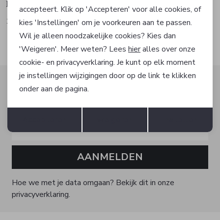
Fuchs Schmitt
Fuchs Schmitt
accepteert. Klik op 'Accepteren' voor alle cookies, of
191,99
191,99
319,99
319,99
kies 'Instellingen' om je voorkeuren aan te passen.
Wil je alleen noodzakelijke cookies? Kies dan
'Weigeren'. Meer weten? Lees
hier
alles over onze
cookie- en privacyverklaring. Je kunt op elk moment
je instellingen wijzigingen door op de link te klikken
Altijd als eerste op de hoogte zijn?
onder aan de pagina.
Schrijf je in voor onze nieuwsbrief en ontvang dan ook
Opslaan
Terug
gelijk €5,- korting!
Accepteren
weigeren
Instellen
AANMELDEN
Hoe we met je data omgaan? Bekijk dit in onze
privacyverklaring.