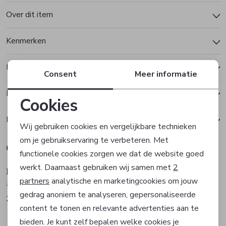
Over dit item
Kenmerken
Betalen
Consent
Meer informatie
Bezorgen of ophalen
Cookies
Noodzakelijke cookies
Ruilen en retourneren
Wij gebruiken cookies en vergelijkbare technieken
om je gebruikservaring te verbeteren. Met
Personalisatie cookies
Gerelateerde producten
functionele cookies zorgen we dat de website goed
werkt. Daarnaast gebruiken wij samen met
2
Fuchs Schmitt
Fuchs Schmitt
Analytische cookies
partners
analytische en marketingcookies om jouw
Jas
Jas
gedrag anoniem te analyseren, gepersonaliseerde
Marketing cookies
269,99
299,99
content te tonen en relevante advertenties aan te
Sale
Sale
bieden. Je kunt zelf bepalen welke cookies je