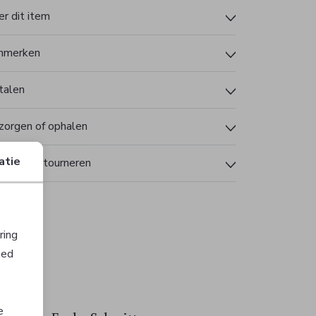
r dit item
nmerken
talen
zorgen of ophalen
atie
len en retourneren
ring
oed
Sale
Sale
e