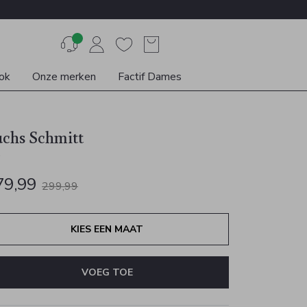
ok
Onze merken
Factif Dames
uchs Schmitt
s
79,99
299,99
KIES EEN MAAT
VOEG TOE