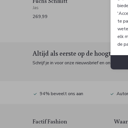
Fuchs Schmitt
Fuchs
biede
Jas
Jas
'Acce
269,99
299,9
te pa
wete
elk m
de pa
Altijd als eerste op de hoogte zijn
Schrijf je in voor onze nieuwsbrief en ontvang dan
94% beveelt ons aan
Autom
Factif Fashion
Waaro