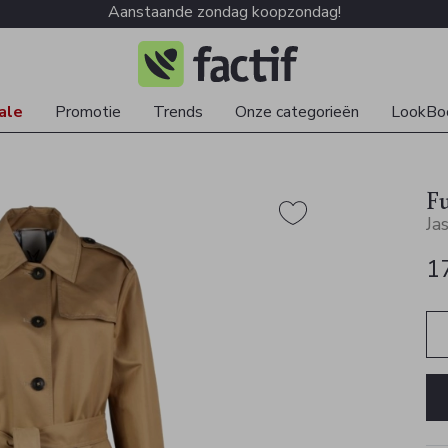
Aanstaande zondag koopzondag!
ale
Promotie
Trends
Onze categorieën
LookBo
F
Ja
1