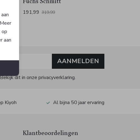
Fuchs Schmitt
191,99
319,99
n aan
. Meer
t op
er aan
AANMELDEN
n
kijk dit in onze privacyverklaring.
op Kiyoh
Al bijna 50 jaar ervaring
Klantbeoordelingen