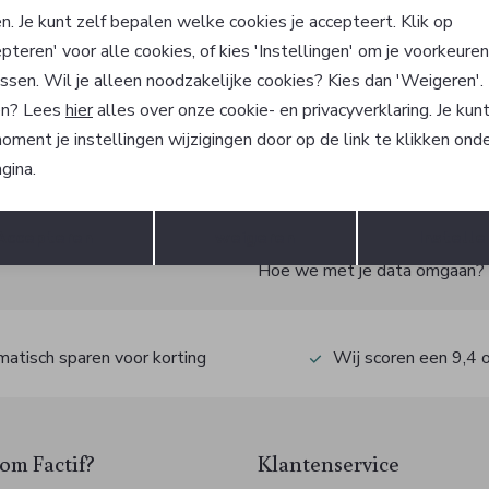
 Schmitt
Fuchs Schmitt
n. Je kunt zelf bepalen welke cookies je accepteert. Klik op
191,99
319,99
pteren' voor alle cookies, of kies 'Instellingen' om je voorkeure
9
ssen. Wil je alleen noodzakelijke cookies? Kies dan 'Weigeren'
n? Lees
hier
alles over onze cookie- en privacyverklaring. Je kun
oment je instellingen wijzigingen door op de link te klikken ond
gina.
?
Opslaan
Terug
Accepteren
weigeren
Instelle
 ook gelijk €5,- korting!
Hoe we met je data omgaan? Be
atisch sparen voor korting
Wij scoren een 9,4 
m Factif?
Klantenservice