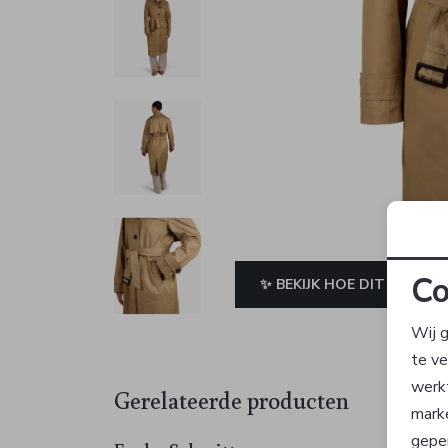
Co
✨ BEKIJK HOE DIT JE STAA
Wij g
te v
werk
Gerelateerde producten
mark
geper