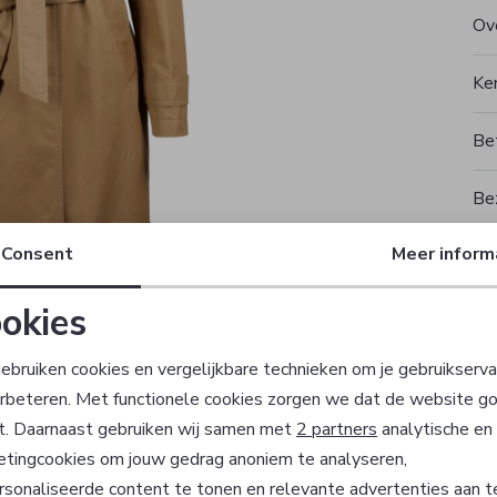
Ove
Ke
Be
Be
Consent
Meer inform
Rui
okies
T
Noodzakelijke cookies
Personalisatie cookies
ebruiken cookies en vergelijkbare technieken om je gebruikserva
erbeteren. Met functionele cookies zorgen we dat de website g
Analytische cookies
Marketing cookies
t. Daarnaast gebruiken wij samen met
2 partners
analytische en
etingcookies om jouw gedrag anoniem te analyseren,
sonaliseerde content te tonen en relevante advertenties aan t