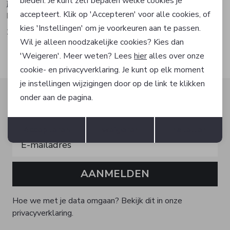
bieden. Je kunt zelf bepalen welke cookies je
MarcCain Collections
MarcCain Collections
accepteert. Klik op 'Accepteren' voor alle cookies, of
Blouse
Broek
kies 'Instellingen' om je voorkeuren aan te passen.
149,50
139,50
299,00
279,00
Wil je alleen noodzakelijke cookies? Kies dan
'Weigeren'. Meer weten? Lees
hier
alles over onze
cookie- en privacyverklaring. Je kunt op elk moment
je instellingen wijzigingen door op de link te klikken
Altijd als eerste op de hoogte zijn?
onder aan de pagina.
Schrijf je in voor onze nieuwsbrief en ontvang dan ook
Opslaan
Terug
gelijk €5,- korting!
Accepteren
weigeren
Instellen
AANMELDEN
Hoe we met je data omgaan? Bekijk dit in onze
privacyverklaring.