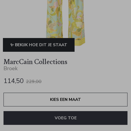
Jurken en rokken
Schoenen
Sjaals en stola's
Vesten
Schoenen
T-shirts en polos
Sokken
Shirts en tops
Truien en vesten
Tassen
✨ BEKIJK HOE DIT JE STAAT
Truien en vesten
MarcCain Collections
Broek
114,50
229,00
KIES EEN MAAT
VOEG TOE