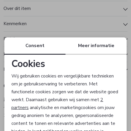
Over dit item
Kenmerken
Betalen
Consent
Meer informatie
Bezorgen of ophalen
Cookies
Ruilen en retourneren
Noodzakelijke cookies
Wij gebruiken cookies en vergelijkbare technieken
om je gebruikservaring te verbeteren. Met
Gerelateerde producten
Personalisatie cookies
Sale
Sale
functionele cookies zorgen we dat de website goed
MarcCain Collections
MarcCain Collections
werkt. Daarnaast gebruiken wij samen met
2
Analytische cookies
Jurk
T-shirt
partners
analytische en marketingcookies om jouw
174,50
79,95
gedrag anoniem te analyseren, gepersonaliseerde
349,00
159,90
Marketing cookies
Sale
Sale
content te tonen en relevante advertenties aan te