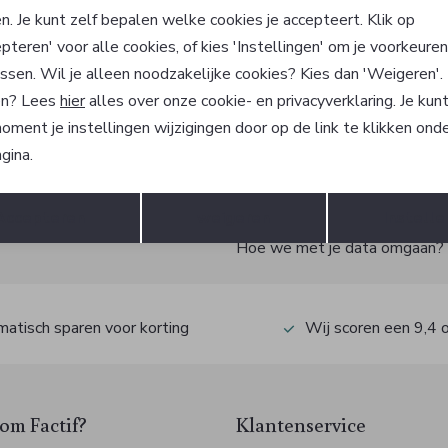
ain Additions
MarcCain Additions
n. Je kunt zelf bepalen welke cookies je accepteert. Klik op
Rok
pteren' voor alle cookies, of kies 'Instellingen' om je voorkeure
101,94
89,90
169,90
ssen. Wil je alleen noodzakelijke cookies? Kies dan 'Weigeren'
n? Lees
hier
alles over onze cookie- en privacyverklaring. Je kun
oment je instellingen wijzigingen door op de link te klikken ond
gina.
?
Opslaan
Terug
Accepteren
weigeren
Instelle
 ook gelijk €5,- korting!
Hoe we met je data omgaan? Be
atisch sparen voor korting
Wij scoren een 9,4 
m Factif?
Klantenservice