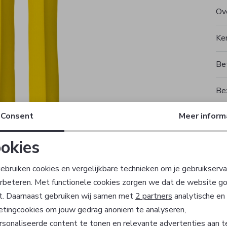
Ove
Ke
Be
Be
Consent
Meer inform
Rui
okies
T
Noodzakelijke cookies
Personalisatie cookies
ebruiken cookies en vergelijkbare technieken om je gebruikserva
erbeteren. Met functionele cookies zorgen we dat de website g
Analytische cookies
Marketing cookies
t. Daarnaast gebruiken wij samen met
2 partners
analytische en
Sale
etingcookies om jouw gedrag anoniem te analyseren,
sonaliseerde content te tonen en relevante advertenties aan t