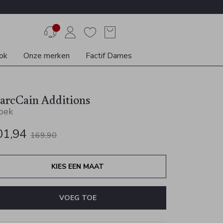
ok
Onze merken
Factif Dames
arcCain Additions
oek
01,94
169,90
KIES EEN MAAT
VOEG TOE