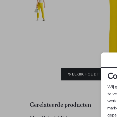
Co
✨ BEKIJK HOE DIT JE STAA
Wij g
te v
werk
Gerelateerde producten
Sale
mark
geper