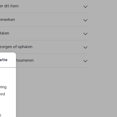
r dit item
nmerken
talen
zorgen of ophalen
atie
len en retourneren
ring
oed
Sale
e