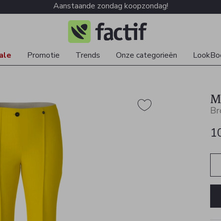
Aanstaande zondag koopzondag!
ale
Promotie
Trends
Onze categorieën
LookBo
M
Br
1