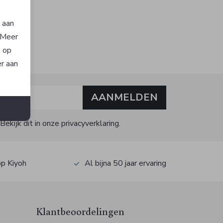
n aan
. Meer
t op
er aan
AANMELDEN
n
kijk dit in onze privacyverklaring.
op Kiyoh
Al bijna 50 jaar ervaring
Klantbeoordelingen