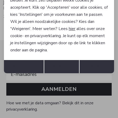
bieden. Je kunt zelf bepalen welke cookies je
Josh V
Josh V
accepteert. Klik op 'Accepteren' voor alle cookies, of
Broek
Broek
kies 'Instellingen' om je voorkeuren aan te passen.
159,99
159,99
Wil je alleen noodzakelijke cookies? Kies dan
'Weigeren'. Meer weten? Lees
hier
alles over onze
cookie- en privacyverklaring. Je kunt op elk moment
je instellingen wijzigingen door op de link te klikken
Altijd als eerste op de hoogte zijn?
onder aan de pagina.
Schrijf je in voor onze nieuwsbrief en ontvang dan ook
Opslaan
Terug
gelijk €5,- korting!
Accepteren
weigeren
Instellen
AANMELDEN
Hoe we met je data omgaan? Bekijk dit in onze
privacyverklaring.