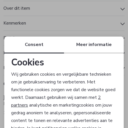
Over dit item
Kenmerken
Betalen
Consent
Meer informatie
Bezorgen of ophalen
Cookies
Ruilen en retourneren
Noodzakelijke cookies
Wij gebruiken cookies en vergelijkbare technieken
om je gebruikservaring te verbeteren. Met
Gerelateerde producten
Personalisatie cookies
functionele cookies zorgen we dat de website goed
Josh V
Josh V
werkt. Daarnaast gebruiken wij samen met
2
Analytische cookies
Broek
Broek
partners
analytische en marketingcookies om jouw
119,99
149,99
gedrag anoniem te analyseren, gepersonaliseerde
Marketing cookies
content te tonen en relevante advertenties aan te