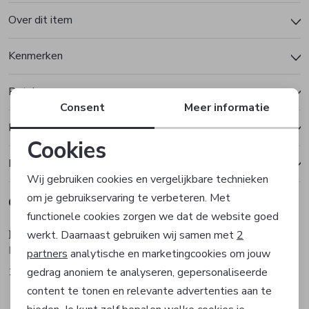
Over dit item
Kenmerken
Betalen
Consent
Meer informatie
Bezorgen of ophalen
Cookies
Ruilen en retourneren
Noodzakelijke cookies
Wij gebruiken cookies en vergelijkbare technieken
om je gebruikservaring te verbeteren. Met
Gerelateerde producten
Personalisatie cookies
Sale
Sale
functionele cookies zorgen we dat de website goed
Fabienne Chapot
Fabienne Chapot
werkt. Daarnaast gebruiken wij samen met
2
Analytische cookies
Broek
Broek
partners
analytische en marketingcookies om jouw
104,99
83,99
gedrag anoniem te analyseren, gepersonaliseerde
149,99
119,99
Marketing cookies
Sale
Sale
content te tonen en relevante advertenties aan te