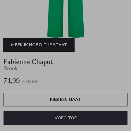
Jurken en rokken
Schoenen
Sjaals en stola's
Vesten
Schoenen
T-shirts en polos
Sokken
Shirts en tops
Truien en vesten
Tassen
✨ BEKIJK HOE DIT JE STAAT
Truien en vesten
Fabienne Chapot
Broek
71,99
119,99
KIES EEN MAAT
VOEG TOE