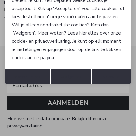
bieden. Je kunt zelf bepalen welke cookies je
Fabienne Chapot
Fabienne Chapot
accepteert. Klik op 'Accepteren' voor alle cookies, of
Broek
Broek
kies 'Instellingen' om je voorkeuren aan te passen.
111,99
90,99
159,99
129,99
Wil je alleen noodzakelijke cookies? Kies dan
'Weigeren'. Meer weten? Lees
hier
alles over onze
cookie- en privacyverklaring. Je kunt op elk moment
je instellingen wijzigingen door op de link te klikken
Altijd als eerste op de hoogte zijn?
onder aan de pagina.
Schrijf je in voor onze nieuwsbrief en ontvang dan ook
Opslaan
Terug
gelijk €5,- korting!
Accepteren
weigeren
Instellen
AANMELDEN
Hoe we met je data omgaan? Bekijk dit in onze
privacyverklaring.