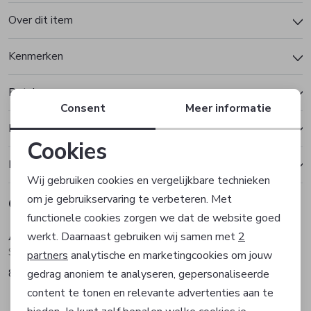
Over dit item
Kenmerken
Betalen
Consent
Meer informatie
Bezorgen of ophalen
Cookies
Ruilen en retourneren
Noodzakelijke cookies
Wij gebruiken cookies en vergelijkbare technieken
om je gebruikservaring te verbeteren. Met
Gerelateerde producten
Personalisatie cookies
functionele cookies zorgen we dat de website goed
Abrazi
Abrazi
werkt. Daarnaast gebruiken wij samen met
2
Analytische cookies
Sieraad
Sieraad
partners
analytische en marketingcookies om jouw
89,00
69,00
gedrag anoniem te analyseren, gepersonaliseerde
Marketing cookies
content te tonen en relevante advertenties aan te