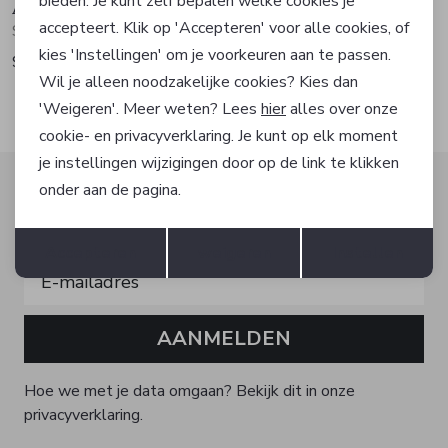
bieden. Je kunt zelf bepalen welke cookies je
Abrazi
Abrazi
accepteert. Klik op 'Accepteren' voor alle cookies, of
Sieraad
Sieraad
kies 'Instellingen' om je voorkeuren aan te passen.
99,00
99,00
Wil je alleen noodzakelijke cookies? Kies dan
'Weigeren'. Meer weten? Lees
hier
alles over onze
cookie- en privacyverklaring. Je kunt op elk moment
je instellingen wijzigingen door op de link te klikken
Altijd als eerste op de hoogte zijn?
onder aan de pagina.
Schrijf je in voor onze nieuwsbrief en ontvang dan ook
Opslaan
Terug
gelijk €5,- korting!
Accepteren
weigeren
Instellen
AANMELDEN
Hoe we met je data omgaan? Bekijk dit in onze
privacyverklaring.