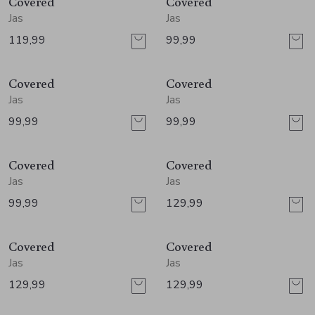
Covered
Covered
Jurken en rokken
Schoenen
Sjaals en stola's
Vesten
Jas
Jas
119,99
99,99
Schoenen
T-shirts en polos
Sokken
Covered
Covered
Shirts en tops
Truien en vesten
Tassen
Jas
Jas
99,99
99,99
Truien en vesten
Covered
Covered
Jas
Jas
99,99
129,99
Covered
Covered
Jas
Jas
129,99
129,99