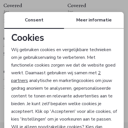
Covered
Covered
Jas
Jas
Consent
Meer informatie
149,99
99,99
Cookies
Covered
Covered
Noodzakelijke cookies
Jas
Jas
Wij gebruiken cookies en vergelijkbare technieken
99,99
99,99
om je gebruikservaring te verbeteren. Met
Personalisatie cookies
functionele cookies zorgen we dat de website goed
Covered
werkt. Daarnaast gebruiken wij samen met
2
Analytische cookies
Jas
partners
analytische en marketingcookies om jouw
119,99
gedrag anoniem te analyseren, gepersonaliseerde
Marketing cookies
content te tonen en relevante advertenties aan te
bieden. Je kunt zelf bepalen welke cookies je
1
FILTER
accepteert. Klik op 'Accepteren' voor alle cookies, of
kies 'Instellingen' om je voorkeuren aan te passen.
Wil je alleen noodzakelijke cookies? Kies dan