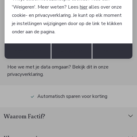
Altijd als eerste op de hoogte zijn?
'Weigeren'. Meer weten? Lees
hier
alles over onze
Schrijf je in voor onze nieuwsbrief en ontvang dan ook
cookie- en privacyverklaring. Je kunt op elk moment
gelijk €5,- korting!
je instellingen wijzigingen door op de link te klikken
onder aan de pagina.
Opslaan
Terug
AANMELDEN
Accepteren
weigeren
Instellen
Hoe we met je data omgaan? Bekijk dit in onze
privacyverklaring.
Automatisch sparen voor korting
Waarom Factif?