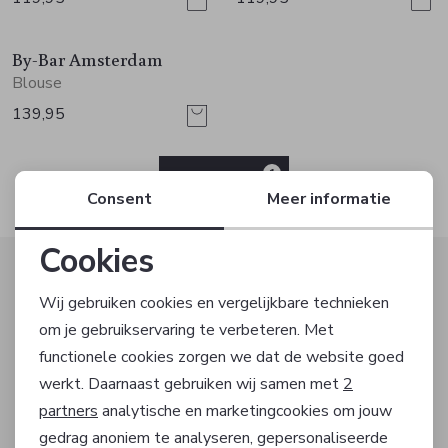
Jurken en rokken
Schoenen
Sjaals en stola's
Vesten
By-Bar Amsterdam
Schoenen
T-shirts en polos
Sokken
Blouse
139,95
Shirts en tops
Truien en vesten
Tassen
1
Truien en vesten
FILTER
Consent
Meer informatie
Cookies
Altijd als eerste op de hoogte zijn?
Noodzakelijke cookies
Wij gebruiken cookies en vergelijkbare technieken
Schrijf je in voor onze nieuwsbrief en ontvang dan ook
gelijk €5,- korting!
om je gebruikservaring te verbeteren. Met
Personalisatie cookies
functionele cookies zorgen we dat de website goed
werkt. Daarnaast gebruiken wij samen met
2
Analytische cookies
partners
analytische en marketingcookies om jouw
AANMELDEN
gedrag anoniem te analyseren, gepersonaliseerde
Marketing cookies