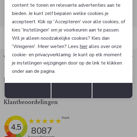
content te tonen en relevante advertenties aan te
Hoe we met je data omgaan? Bekijk dit in onze
bieden. Je kunt zelf bepalen welke cookies je
privacyverklaring.
accepteert. Klik op 'Accepteren' voor alle cookies, of
kies 'Instellingen' om je voorkeuren aan te passen.
Automatisch sparen voor korting
Wil je alleen noodzakelijke cookies? Kies dan
'Weigeren'. Meer weten? Lees
hier
alles over onze
cookie- en privacyverklaring. Je kunt op elk moment
Waarom Factif?
je instellingen wijzigingen door op de link te klikken
onder aan de pagina.
Klantenservice
Opslaan
Terug
Accepteren
weigeren
Instellen
Klantbeoordelingen
4.5
8087
beoordelingen