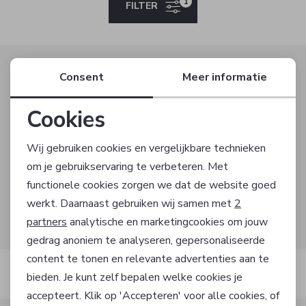
Jurken en rokken
Schoenen
Sjaals en stola's
Vesten
1
FILTER
Schoenen
T-shirts en polos
Sokken
Altijd als eerste op de hoogte zijn?
Consent
Meer informatie
Shirts en tops
Truien en vesten
Tassen
Schrijf je in voor onze nieuwsbrief en ontvang dan ook
gelijk €5,- korting!
Cookies
Truien en vesten
Noodzakelijke cookies
Wij gebruiken cookies en vergelijkbare technieken
om je gebruikservaring te verbeteren. Met
AANMELDEN
Personalisatie cookies
functionele cookies zorgen we dat de website goed
werkt. Daarnaast gebruiken wij samen met
2
Hoe we met je data omgaan? Bekijk dit in onze
Analytische cookies
partners
analytische en marketingcookies om jouw
privacyverklaring.
gedrag anoniem te analyseren, gepersonaliseerde
Marketing cookies
content te tonen en relevante advertenties aan te
Automatisch sparen voor korting
bieden. Je kunt zelf bepalen welke cookies je
accepteert. Klik op 'Accepteren' voor alle cookies, of