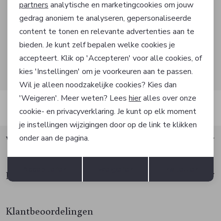
partners
analytische en marketingcookies om jouw
gedrag anoniem te analyseren, gepersonaliseerde
Marketing cookies
content te tonen en relevante advertenties aan te
AANMELDEN
bieden. Je kunt zelf bepalen welke cookies je
accepteert. Klik op 'Accepteren' voor alle cookies, of
Hoe we met je data omgaan? Bekijk dit in onze
kies 'Instellingen' om je voorkeuren aan te passen.
privacyverklaring.
Wil je alleen noodzakelijke cookies? Kies dan
'Weigeren'. Meer weten? Lees
hier
alles over onze
Automatisch sparen voor korting
cookie- en privacyverklaring. Je kunt op elk moment
je instellingen wijzigingen door op de link te klikken
onder aan de pagina.
Waarom Factif?
Opslaan
Terug
Accepteren
weigeren
Instellen
Klantenservice
Klantbeoordelingen