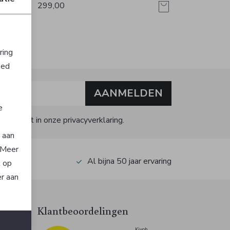
299,00
ring
oed
AANMELDEN
e
kijk dit in onze privacyverklaring.
n aan
. Meer
op Kiyoh
Al bijna 50 jaar ervaring
t op
er aan
Klantbeoordelingen
n