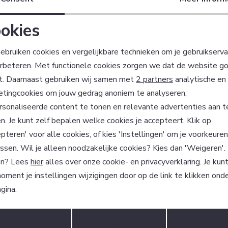
0
179,40
299,00
okies
Noodzakelijke cookies
Personalisatie cookies
ebruiken cookies en vergelijkbare technieken om je gebruikserva
erbeteren. Met functionele cookies zorgen we dat de website g
Analytische cookies
Marketing cookies
t. Daarnaast gebruiken wij samen met
2 partners
analytische en
?
etingcookies om jouw gedrag anoniem te analyseren,
 ook gelijk €5,- korting!
sonaliseerde content te tonen en relevante advertenties aan t
Hoe we met je data omgaan? Be
n. Je kunt zelf bepalen welke cookies je accepteert. Klik op
pteren' voor alle cookies, of kies 'Instellingen' om je voorkeure
ssen. Wil je alleen noodzakelijke cookies? Kies dan 'Weigeren'
atisch sparen voor korting
Wij scoren een 9,4 
n? Lees
hier
alles over onze cookie- en privacyverklaring. Je kun
oment je instellingen wijzigingen door op de link te klikken ond
gina.
m Factif?
Klantenservice
Opslaan
Terug
Accepteren
weigeren
Instelle
n onze klanten beveelt
Algemene Voorwaarden