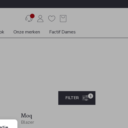
ok
Onze merken
Factif Dames
1
FILTER
Sale
Moq
Blazer
atie