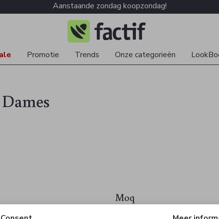
Aanstaande zondag koopzondag!
ale
Promotie
Trends
Onze categorieën
LookBo
 - Dames
Moq
Blazer
Consent
Meer inform