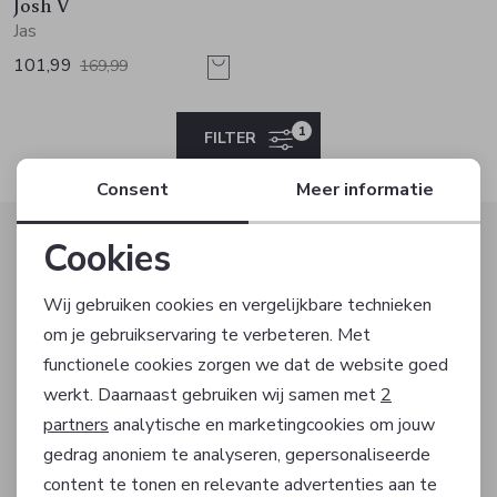
Jurken en rokken
Schoenen
Sjaals en stola's
Vesten
Josh V
Jas
101,99
169,99
Schoenen
T-shirts en polos
Sokken
Shirts en tops
Truien en vesten
Tassen
1
FILTER
Consent
Meer informatie
Truien en vesten
Altijd als eerste op de hoogte zijn?
Cookies
Schrijf je in voor onze nieuwsbrief en ontvang dan ook
Noodzakelijke cookies
gelijk €5,- korting!
Wij gebruiken cookies en vergelijkbare technieken
om je gebruikservaring te verbeteren. Met
Personalisatie cookies
functionele cookies zorgen we dat de website goed
werkt. Daarnaast gebruiken wij samen met
2
Analytische cookies
AANMELDEN
partners
analytische en marketingcookies om jouw
gedrag anoniem te analyseren, gepersonaliseerde
Marketing cookies
Hoe we met je data omgaan? Bekijk dit in onze
content te tonen en relevante advertenties aan te
privacyverklaring.