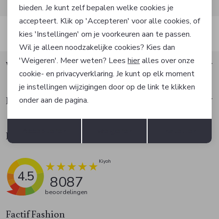
bieden. Je kunt zelf bepalen welke cookies je
accepteert. Klik op 'Accepteren' voor alle cookies, of
Automatisch sparen voor korting
kies 'Instellingen' om je voorkeuren aan te passen.
Wil je alleen noodzakelijke cookies? Kies dan
'Weigeren'. Meer weten? Lees
hier
alles over onze
Waarom Factif?
cookie- en privacyverklaring. Je kunt op elk moment
je instellingen wijzigingen door op de link te klikken
Klantenservice
onder aan de pagina.
Opslaan
Terug
Accepteren
weigeren
Instellen
Klantbeoordelingen
4.5
8087
beoordelingen
Factif Fashion